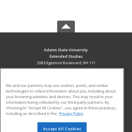
Adams State University
Extended Studies
208 Edgemont Boulevard, RH 111
Alamosa, CO 81102 US
MAIN CONTENT
We and our partners may use cookies, pixels, and similar
Career Training
technologies to collect information about you, including about
your browsing activities and devices. This may result in your
information being collected by our third-party partners. By
ADDITIONAL RESOURCES
choosing to "Accept All Cookies", you agree to these practices,
Military
Student Blog
including as described in the
Privacy Policy
Help
Accept All Cookies
© 2026 ed2go, a division of Cengage Learning. All rights