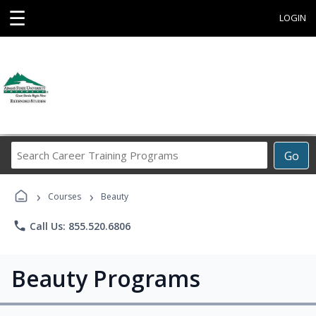
☰
LOGIN
Search
Go
Career
Training
›
›
Programs
Courses
Beauty
phone
Call Us: 855.520.6806
Beauty Programs