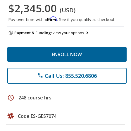
$2,345.00
(USD)
Affirm
Pay over time with
. See if you qualify at checkout.
Payment & Funding:
view your options
ENROLL NOW
Call Us: 855.520.6806
phone
schedule
248 course hrs
Code ES-GES7074