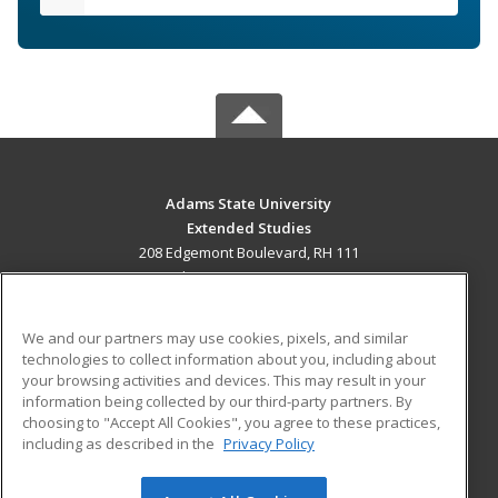
Adams State University
Extended Studies
208 Edgemont Boulevard, RH 111
Alamosa, CO 81102 US
MAIN CONTENT
We and our partners may use cookies, pixels, and similar
Career Training
technologies to collect information about you, including about
your browsing activities and devices. This may result in your
information being collected by our third-party partners. By
ADDITIONAL RESOURCES
choosing to "Accept All Cookies", you agree to these practices,
Military
Student Blog
including as described in the
Privacy Policy
Help