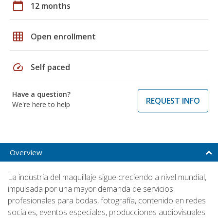
calendar_today
12 months
grid_on
Open enrollment
speed
Self paced
Have a question?
REQUEST INFO
We're here to help
Overview
La industria del maquillaje sigue creciendo a nivel mundial,
impulsada por una mayor demanda de servicios
profesionales para bodas, fotografía, contenido en redes
sociales, eventos especiales, producciones audiovisuales