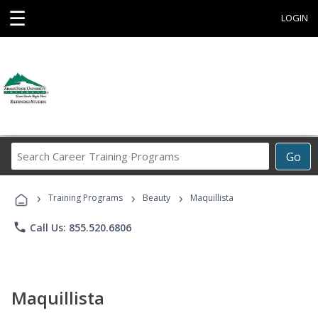
☰
LOGIN
Search
Go
Career
Training
›
›
›
Programs
Training Programs
Beauty
Maquillista
phone
Call Us: 855.520.6806
Maquillista