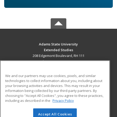
Adams State University
Extended Studies
208 Edgemont Boulevard, RH 111
Alamosa, CO 81102 US
MAIN CONTENT
We and our partners may use cookies, pixels, and similar
Career Training
technologies to collect information about you, including about
your browsing activities and devices. This may result in your
information being collected by our third-party partners. By
ADDITIONAL RESOURCES
choosing to "Accept All Cookies", you agree to these practices,
Military
Student Blog
including as described in the
Privacy Policy
Help
Accept All Cookies
© 2026 ed2go, a division of Cengage Learning. All rights