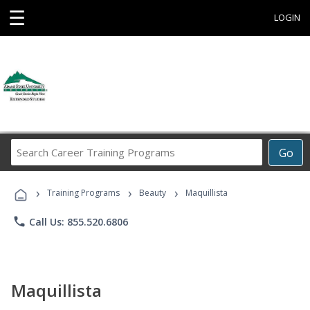
☰
LOGIN
Search
Go
Career
Training
›
›
›
Programs
Training Programs
Beauty
Maquillista
phone
Call Us: 855.520.6806
Maquillista