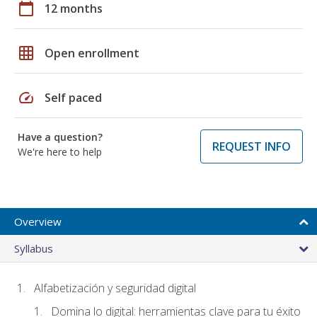
calendar_today
12 months
grid_on
Open enrollment
speed
Self paced
Have a question?
REQUEST INFO
We're here to help
Overview
Syllabus
Alfabetización y seguridad digital
Domina lo digital: herramientas clave para tu éxito