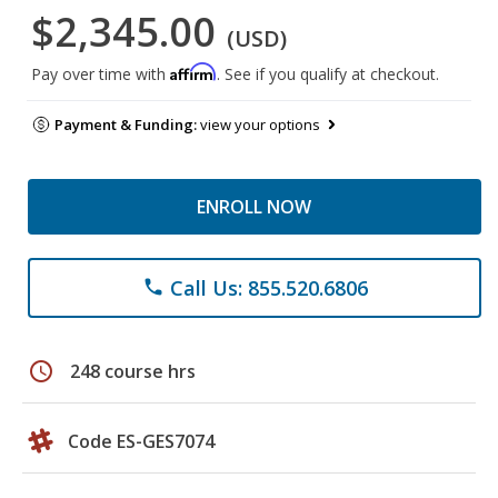
$2,345.00
(USD)
Affirm
Pay over time with
. See if you qualify at checkout.
Payment & Funding:
view your options
ENROLL NOW
Call Us: 855.520.6806
phone
schedule
248 course hrs
Code ES-GES7074