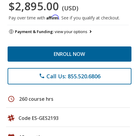
$2,895.00
(USD)
Affirm
Pay over time with
. See if you qualify at checkout.
Payment & Funding:
view your options
ENROLL NOW
Call Us: 855.520.6806
phone
schedule
260 course hrs
Code ES-GES2193