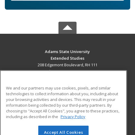
Adams State University
Extended Studies
208 Edgemont Boulevard, RH 111
Alamosa, CO 81102 US
MAIN CONTENT
We and our partners may use cookies, pixels, and similar
Career Training
technologies to collect information about you, including about
your browsing activities and devices. This may result in your
information being collected by our third-party partners. By
ADDITIONAL RESOURCES
choosing to "Accept All Cookies", you agree to these practices,
Military
Student Blog
including as described in the
Privacy Policy
Help
Accept All Cookies
© 2026 ed2go, a division of Cengage Learning. All rights