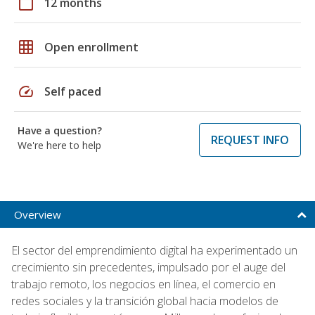
calendar_today
12 months
grid_on
Open enrollment
speed
Self paced
Have a question?
REQUEST INFO
We're here to help
Overview
El sector del emprendimiento digital ha experimentado un
crecimiento sin precedentes, impulsado por el auge del
trabajo remoto, los negocios en línea, el comercio en
redes sociales y la transición global hacia modelos de