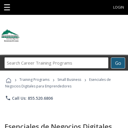
☰
LOGIN
Search
Go
Career
Training
›
›
›
Programs
Training Programs
Small Business
Esenciales de
Negocios Digitales para Emprendedores
phone
Call Us: 855.520.6806
Esenciales de Negocios Digitales