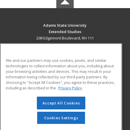
Adams State University
Extended Studies
208 Edgemont Boulevard, RH 111
Alamosa, CO 81102 US
MAIN CONTENT
We and our partners may use cookies, pixels, and similar
Career Training
technologies to collect information about you, including about
your browsing activities and devices. This may result in your
information being collected by our third-party partners. By
ADDITIONAL RESOURCES
choosing to "Accept All Cookies", you agree to these practices,
Military
Student Blog
including as described in the
Privacy Policy
Help
Accept All Cookies
© 2026 ed2go, a division of Cengage Learning. All rights
reserved. The material on this site cannot be reproduced or
redistributed unless you have obtained prior written
Cookies Settings
permission from Cengage Learning.
Privacy Policy