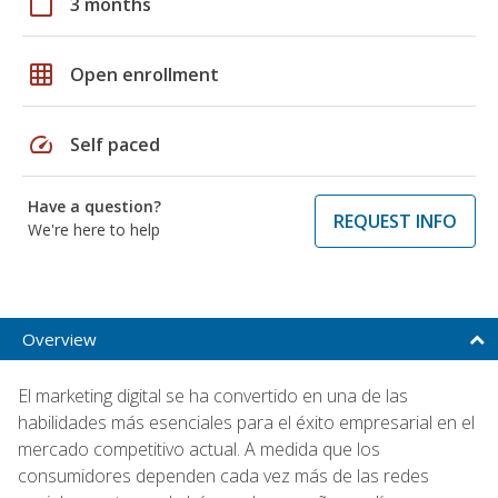
calendar_today
3 months
grid_on
Open enrollment
speed
Self paced
Have a question?
REQUEST INFO
We're here to help
Overview
El marketing digital se ha convertido en una de las
habilidades más esenciales para el éxito empresarial en el
mercado competitivo actual. A medida que los
consumidores dependen cada vez más de las redes