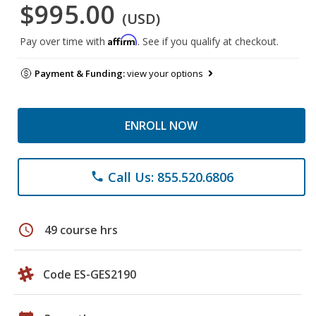
$995.00
(USD)
Affirm
Pay over time with
. See if you qualify at checkout.
Payment & Funding:
view your options
ENROLL NOW
Call Us: 855.520.6806
phone
schedule
49 course hrs
Code ES-GES2190