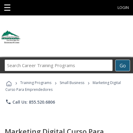
☰
LOGIN
Search
Go
Career
Training
›
›
›
Programs
Training Programs
Small Business
Marketing Digital
Curso Para Emprendedores
phone
Call Us: 855.520.6806
Marketing Digital Curso Para