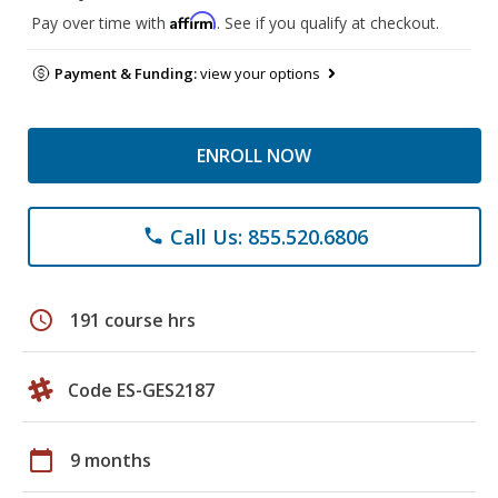
Affirm
Pay over time with
. See if you qualify at checkout.
Payment & Funding:
view your options
ENROLL NOW
Call Us: 855.520.6806
phone
schedule
191 course hrs
Code ES-GES2187
calendar_today
9 months