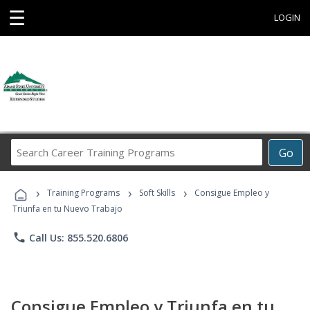
☰
LOGIN
Search
Go
Career
Training
›
›
›
Programs
Training Programs
Soft Skills
Consigue Empleo y
Triunfa en tu Nuevo Trabajo
phone
Call Us: 855.520.6806
Consigue Empleo y Triunfa en tu