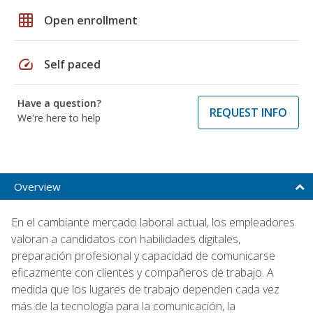
grid_on
Open enrollment
speed
Self paced
Have a question?
REQUEST INFO
We're here to help
Overview
En el cambiante mercado laboral actual, los empleadores
valoran a candidatos con habilidades digitales,
preparación profesional y capacidad de comunicarse
eficazmente con clientes y compañeros de trabajo. A
medida que los lugares de trabajo dependen cada vez
más de la tecnología para la comunicación, la