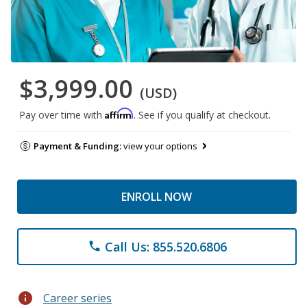
$3,999.00
(USD)
Affirm
Pay over time with
. See if you qualify at checkout.
Payment & Funding:
view your options
ENROLL NOW
Call Us: 855.520.6806
phone
info
Career series