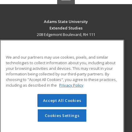
Adams State University
Extended Studies
208 Edgemont Boulevard, RH 111
Alamosa, CO 81102 US
MAIN CONTENT
We and our partners may use cookies, pixels, and similar
Career Training
technologies to collect information about you, including about
your browsing activities and devices. This may result in your
information being collected by our third-party partners. By
ADDITIONAL RESOURCES
choosing to "Accept All Cookies", you agree to these practices,
Military
Student Blog
including as described in the
Privacy Policy
Help
Accept All Cookies
© 2026 ed2go, a division of Cengage Learning. All rights
reserved. The material on this site cannot be reproduced or
redistributed unless you have obtained prior written
Cookies Settings
permission from Cengage Learning.
Privacy Policy