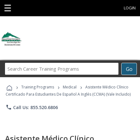
☰
LOGIN
Search
Go
Career
Training
›
›
›
Programs
Training Programs
Medical
Asistente Médico Clínico
Certificado Para Estudiantes De Español A Inglés (CCMA) (Vale Incluido)
phone
Call Us: 855.520.6806
Asistente Médico Clínico