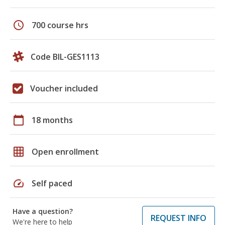
schedule
700 course hrs
Code BIL-GES1113
Voucher included
calendar_today
18 months
grid_on
Open enrollment
speed
Self paced
Have a question?
REQUEST INFO
We're here to help